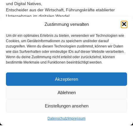
und Digital Natives,
Entscheider aus der Wirtschaft, Führungskräfte etablierter
Unternehmen im digitalen Wandel,
innovative Start-ups und Scale-ups und Nachwuchstalente aus
Zustimmung verwalten
der Digital-Branche.
Um dir ein optimales Erlebnis zu bieten, verwenden wir Technologien wie
Eine Plattform für Impulse und Innovation, für Austausch und
Cookies, um Geräteinformationen zu speichern und/oder darauf
neue Business Opportunities.
zuzugreifen. Wenn du diesen Technologien zustimmst, können wir Daten
Und mittendrin du und dein Unternehmen?
wie das Surfverhalten oder eindeutige IDs auf dieser Website verarbeiten.
Wenn du deine Zustimmung nicht erteilst oder zurückziehst, können
Du willst Teil davon sein und gemeinsam mit der BFS etwas
bestimmte Merkmale und Funktionen beeinträchtigt werden.
bewegen?
Ob als Aussteller, Partner oder Sponsor – wir freuen uns, mit dir
Akzeptieren
zu sprechen.
Fülle einfach das Partner-Formular unten aus und wir melden
Ablehnen
uns bei dir.
Einstellungen ansehen
Ready, gemeinsam mit uns durchzustarten?
Datenschutz
Impressum
WERDE PARTNER BEI BFS
Vorname*
Nachname*