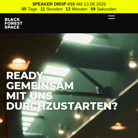
SPEAKER DROP #10
AM 13.08.2026
05
Tage
11
Stunden
13
Minuten
59
Sekunden
READY,
GEMEINSAM
MIT UNS
DURCHZUSTARTEN?