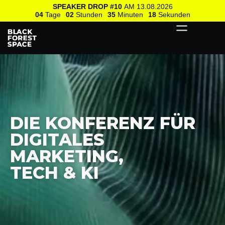
SPEAKER DROP #10
AM 13.08.2026
04
Tage
02
Stunden
35
Minuten
17
Sekunden
DIE KONFERENZ FÜR
DIGITALES
MARKETING,
TECH & KI