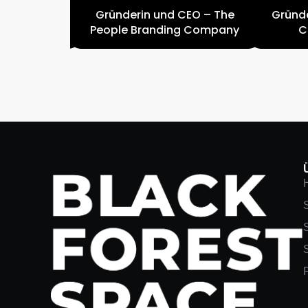
 Investor
Gründerin und CEO – The
Gründe
People Branding Company
C