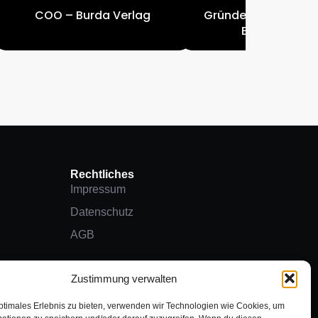
COO – Burda Verlag
Gründer – JobRad / 
Entrepreneur
Rechtliches
Impressum
Datenschutz
AGB
Zustimmung verwalten
ptimales Erlebnis zu bieten, verwenden wir Technologien wie Cookies, um