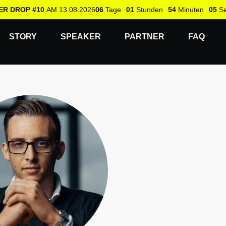
ER DROP #10
AM 13.08.2026
06
Tage
01
Stunden
54
Minuten
04
S
STORY
SPEAKER
PARTNER
FAQ