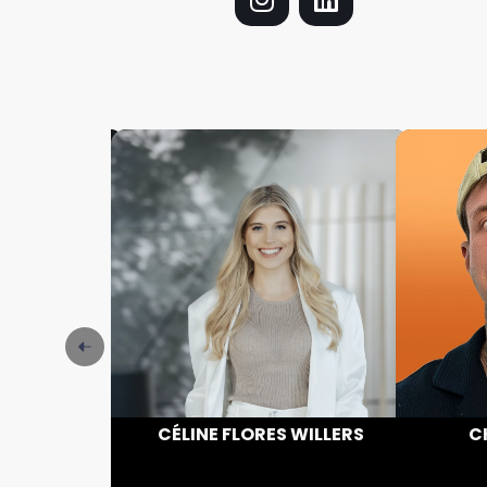
ÖCKNER
CÉLINE FLORES WILLERS
C