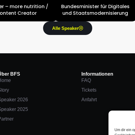
r – more nutrition /
Bundesminister für Digitales
ontent Creator
und Staatsmodernisierung
Alle Speaker
Über BFS
Informationen
Home
FAQ
Story
Tickets
Speaker 2026
Anfahrt
Speaker 2025
Partner
Um dir ein o