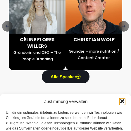
R
CÉLINE FLORES
CHRISTIAN WOLF
WILLERS
or
Gründer – more nutrition /
Gründerin und CEO – The
Content Creator
People Branding
Company
Alle Speaker
Zustimmung verwalten
Um dir ein optimales Erlebnis zu bieten, verwenden wir Technologien wie
Cookies, um Geräteinformationen zu speichern und/oder darauf
Über BFS
Informationen
Rechtliche
Home
FAQ
Impressum
zuzugreifen. Wenn du diesen Technologien zustimmst, können wir Daten
wie das Surfverhalten oder eindeutige IDs auf dieser Website verarbeiten.
Story
Tickets
Datenschutz