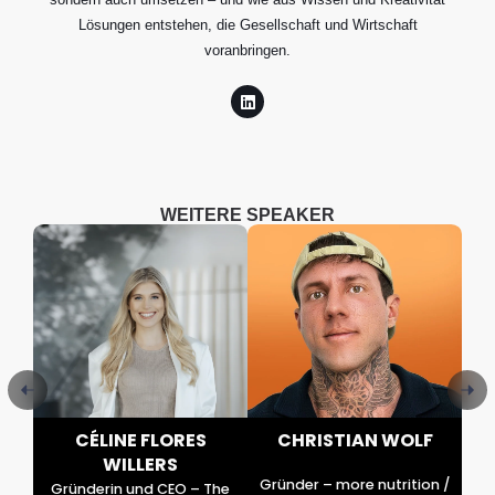
Lösungen entstehen, die Gesellschaft und Wirtschaft
voranbringen.
WEITERE SPEAKER
R
CÉLINE FLORES
CHRISTIAN WOLF
WILLERS
or
Gründer – more nutrition /
Gründerin und CEO – The