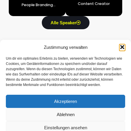
Content Creator
People Branding
Company
Alle Speaker
Zustimmung verwalten
Um dir ein optimales Erlebnis zu bieten, verwenden wir Technologien wie
Cookies, um Geräteinformationen zu speichern und/oder darauf
Über BFS
Informationen
Rechtliche
Home
FAQ
Impressum
zuzugreifen. Wenn du diesen Technologien zustimmst, können wir Daten
wie das Surfverhalten oder eindeutige IDs auf dieser Website verarbeiten.
Story
Tickets
Datenschutz
Wenn du deine Zustimmung nicht erteilst oder zurückziehst, können
Speaker 2026
Anfahrt
AGB
bestimmte Merkmale und Funktionen beeinträchtigt werden.
Speaker 2025
Partner
Akzeptieren
Ablehnen
Einstellungen ansehen