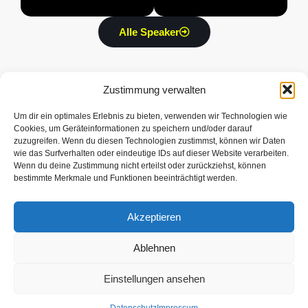
Company
Alle Speaker
Zustimmung verwalten
Um dir ein optimales Erlebnis zu bieten, verwenden wir Technologien wie
Cookies, um Geräteinformationen zu speichern und/oder darauf
Über BFS
Informationen
Rechtliche
Home
FAQ
Impressum
zuzugreifen. Wenn du diesen Technologien zustimmst, können wir Daten
wie das Surfverhalten oder eindeutige IDs auf dieser Website verarbeiten.
Story
Tickets
Datenschutz
Wenn du deine Zustimmung nicht erteilst oder zurückziehst, können
Speaker 2026
Anfahrt
AGB
bestimmte Merkmale und Funktionen beeinträchtigt werden.
Speaker 2025
Partner
Akzeptieren
Ablehnen
Einstellungen ansehen
Back to top
© BLACKFORESTSPACE. Alle Rechte vorbehalten | Webdesign durch
lenkmedia.de