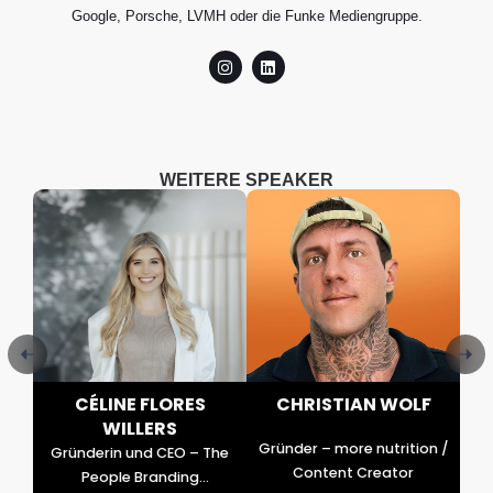
Google, Porsche, LVMH oder die Funke Mediengruppe.
WEITERE SPEAKER
R
CÉLINE FLORES
CHRISTIAN WOLF
WILLERS
or
Gründer – more nutrition /
Gründerin und CEO – The
Content Creator
People Branding